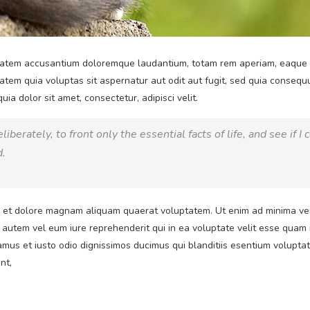
ptatem accusantium doloremque laudantium, totam rem aperiam, eaque ip
atem quia voluptas sit aspernatur aut odit aut fugit, sed quia conseq
a dolor sit amet, consectetur, adipisci velit.
berately, to front only the essential facts of life, and see if I 
d.
et dolore magnam aliquam quaerat voluptatem. Ut enim ad minima veni
 autem vel eum iure reprehenderit qui in ea voluptate velit esse quam 
amus et iusto odio dignissimos ducimus qui blanditiis esentium volupta
nt,