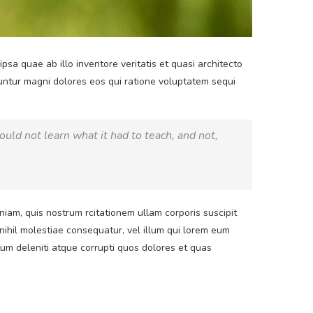
sa quae ab illo inventore veritatis et quasi architecto
uuntur magni dolores eos qui ratione voluptatem sequi
could not learn what it had to teach, and not,
am, quis nostrum rcitationem ullam corporis suscipit
nihil molestiae consequatur, vel illum qui lorem eum
tum deleniti atque corrupti quos dolores et quas